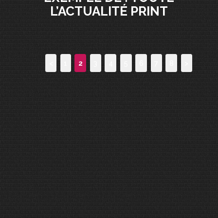
L’ACTUALITÉ PRINT
<
1
2
3
4
5
6
7
8
>