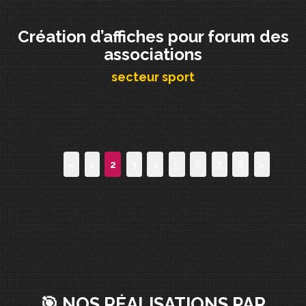
Création d’affiches pour forum des
associations
secteur sport
<
1
2
3
4
5
6
7
8
>
🎯 NOS RÉALISATIONS PAR