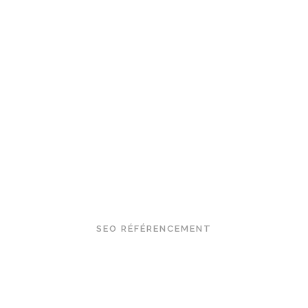
SEO : Référencement naturel & création de contenu
SEO RÉFÉRENCEMENT