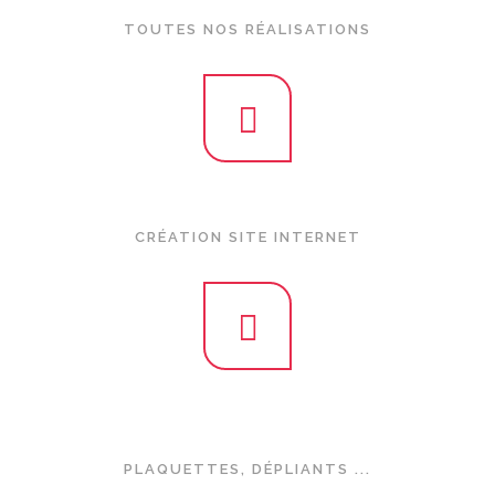
TOUTES NOS RÉALISATIONS
L’ensemble de nos créations en site internet :
CRÉATION SITE INTERNET
L’ensemble de nos créations en dépliants, plaquettes... sur
supports imprimés et en digital :
PLAQUETTES, DÉPLIANTS ...