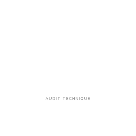
Audit de sites web (Optimisation technique)
AUDIT TECHNIQUE