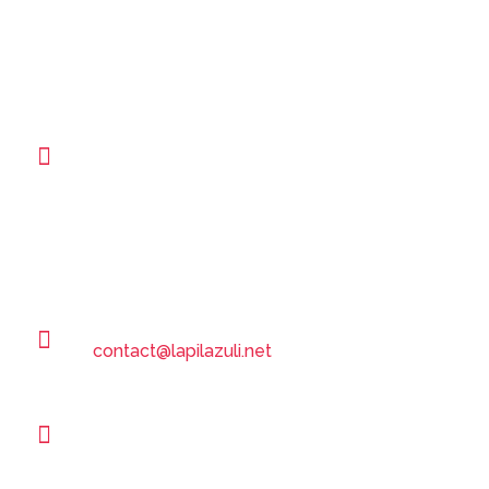
✅
Autonomie
: Formation pour gérer votre site
web en toute simplicité.
LAPILAZULI
Contact : Emmanuel DEBLOCK
8 rue de la gendarmerie
27180
Tournedos bois hubert
(proche d’Évreux)
E-mail :
contact@lapilazuli.net
Téléphone :
06 07 79 51 84