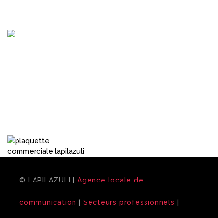
N°siren : 477 819 411
Depuis 2004, situé
proche d’
Évreux
(27) -
dans l’Eure en Normandie, proche de Louviers, Le
Neubourg, Vernon, Rouen, Gisors, Les Andelys et Bernay,
Lapilazuli
vous propose des solutions complètes en
fonction de vos besoins et de vos projets en
communication.
LAPILAZULI
, développe l’ensemble
des solutions de
communication
:
© LAPILAZULI |
Agence locale de
communication
|
Secteurs professionnels
|