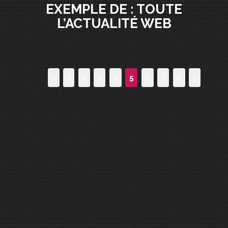
EXEMPLE DE : TOUTE
L’ACTUALITÉ WEB
<
1
2
3
4
5
6
7
8
>