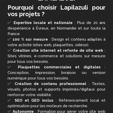
Pourquoi choisir Lapilazuli pour
vos projets ?
✅
Expertise locale et nationale
: Plus de 20 ans
d’expérience à Évreux, en Normandie et sur toute la
France.
✅
100 % sur mesure
: Design et contenu adaptés à
votre activité (sites web, plaquettes, vidéos).
✅
Création site internet et refonte de site web
:
Sites vitrines, e-commerce et solutions sur mesure
pour tous vos besoins.
✅
Plaquettes commerciales et digitales
:
Conception, impression, livraison ou version
numérique pour tous vos besoins.
✅
Création de contenu professionnel
: Textes,
visuels, photos et supports imprimés/digitaux pour
renforcer votre visibilité.
✅
SEO et GEO inclus
: Référencement local et
optimisation pour les moteurs de recherche.
✅
Autonomie
: Formation pour gérer votre site web