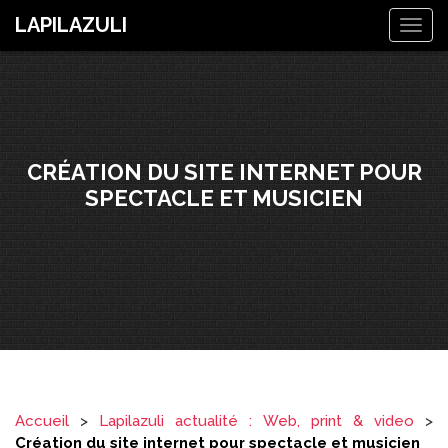
LAPILAZULI
Togg
navig
CRÉATION DU SITE INTERNET POUR
SPECTACLE ET MUSICIEN
Accueil
>
Lapilazuli actualité : Web, print & video
>
Création du site internet pour spectacle et musicien