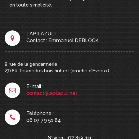
en toute simplicité.
LAPILAZULI
Contact : Emmanuel DEBLOCK
8 rue de la gendarmerie
27180
Tournedos bois hubert
(proche d’Évreux)
E-mail :
contact@lapilazuli.net
Téléphone :
06 07 79 51 84
N°siren : 477 819 411