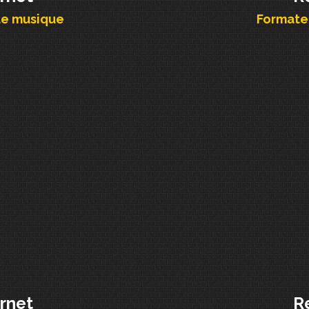
de musique
Formateu
ernet
R