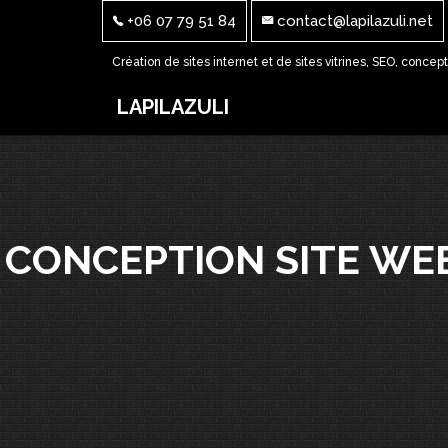
+06 07 79 51 84
contact@lapilazuli.net
Création de sites internet et de sites vitrines, SEO, concep
LAPILAZULI
CONCEPTION SITE WE