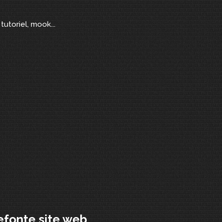
tutoriel, mook...
efonte site web