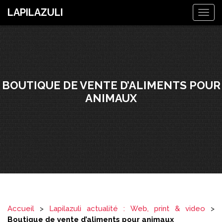
LAPILAZULI
Togg
navig
BOUTIQUE DE VENTE D’ALIMENTS POUR
ANIMAUX
Accueil
>
Lapilazuli actualité : Web, print & video
>
Boutique de vente d’aliments pour animaux