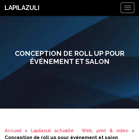
LAPILAZULI
Togg
navig
CONCEPTION DE ROLL UP POUR
ÉVÉNEMENT ET SALON
Accueil
>
Lapilazuli actualité : Web, print & video
>
Conception de roll up pour événement et salon