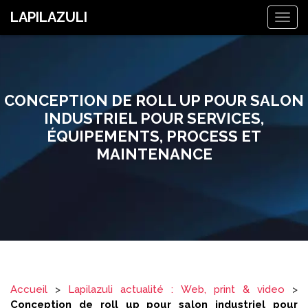
LAPILAZULI
Togg
navig
CONCEPTION DE ROLL UP POUR SALON
INDUSTRIEL POUR SERVICES,
ÉQUIPEMENTS, PROCESS ET
MAINTENANCE
Accueil
>
Lapilazuli actualité : Web, print & video
>
Conception de roll up pour salon industriel pour