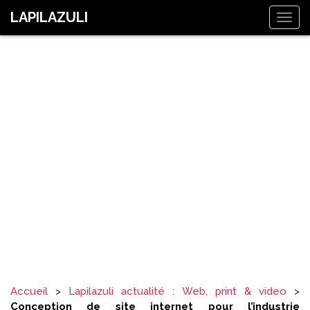
LAPILAZULI
Togg
navig
CONCEPTION DE SITE INTERNET POUR
L’INDUSTRIE PHARMACEUTIQUE
Accueil
>
Lapilazuli actualité : Web, print & video
>
Conception de site internet pour l’industrie