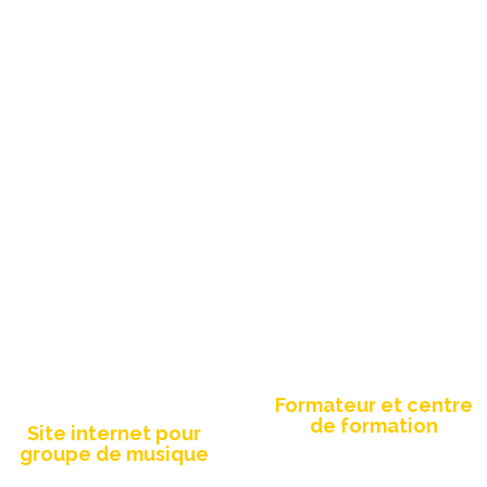
création site internet, plaquette, brochure, flyer, roll up,
logo, video entreprise, tutoriel, mook...
Création site
Refonte site web
internet
Formateur et centre
de formation
Site internet pour
groupe de musique