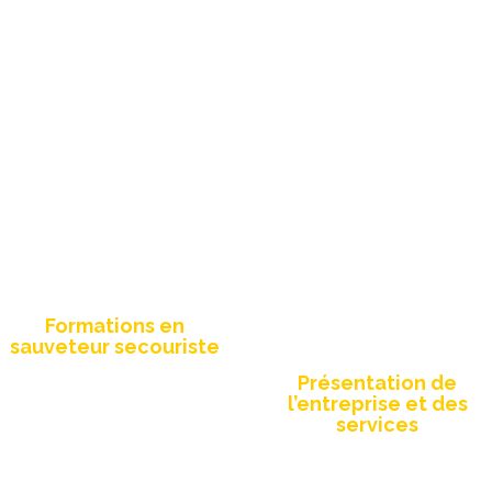
Création site web
Création d’une
dépliant A4
Formations en
format paysage
sauveteur secouriste
Présentation de
l’entreprise et des
services