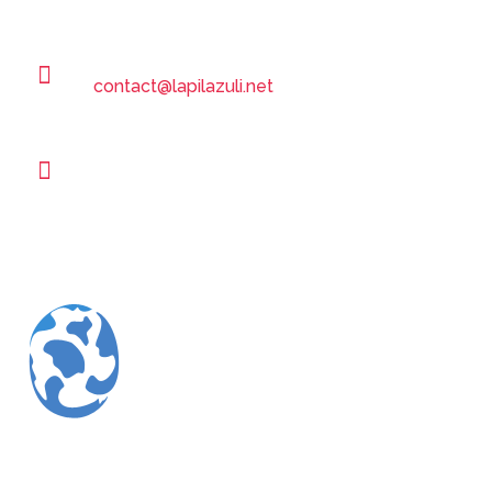
27180
Tournedos bois hubert
(proche d’Évreux)
E-mail :
contact@lapilazuli.net
Téléphone :
06 07 79 51 84
N°siren : 477 819 411
Depuis 2004, situé proche d’
Évreux
(27) -
dans l’Eure en Normandie, proche de
Louviers, Le Neubourg, Vernon, Rouen,
Gisors, Les Andelys et Bernay,
Lapilazuli
vous propose des solutions complètes en
fonction de vos besoins et de vos projets
en communication.
LAPILAZULI
, développe l’ensemble
des solutions de