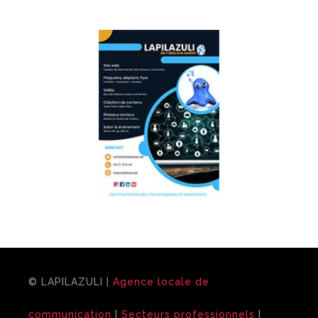
communication
:
© LAPILAZULI |
Agence locale de
communication
|
Secteurs professionnels
|