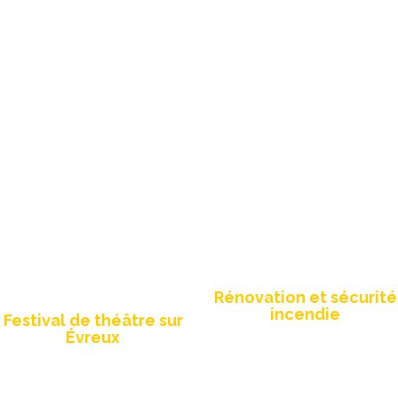
Création site
Refonte site web
internet
Rénovation et sécurité
incendie
Festival de théâtre sur
Évreux