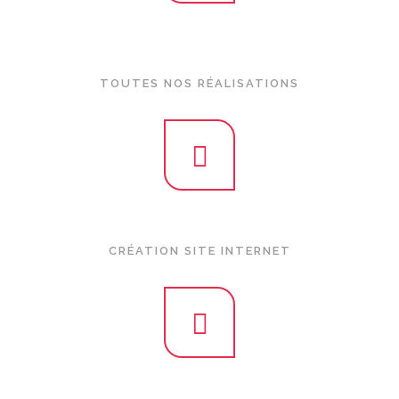
L’ensemble de nos réalisations en communication pour
entreprises et associations :
TOUTES NOS RÉALISATIONS
L’ensemble de nos créations en site internet :
CRÉATION SITE INTERNET
L’ensemble de nos créations en dépliants, plaquettes... sur