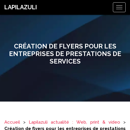
LAPILAZULI
Togg
navig
CRÉATION DE FLYERS POUR LES
ENTREPRISES DE PRESTATIONS DE
SERVICES
Accueil
>
Lapilazuli actualité : Web, print & video
>
Création de flyers pour les entreprises de prestations