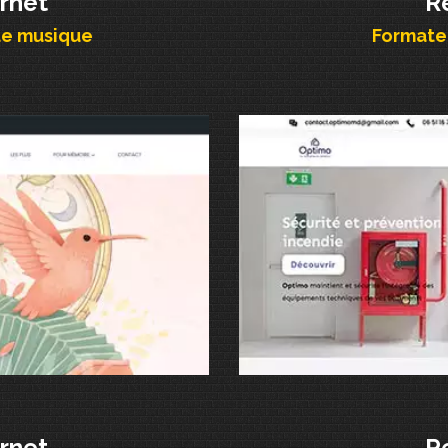
ernet
R
de musique
Formateu
ernet
R