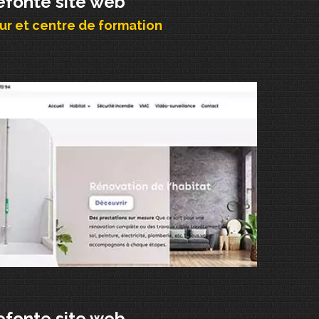
efonte site web
r et centre de formation
efonte site web