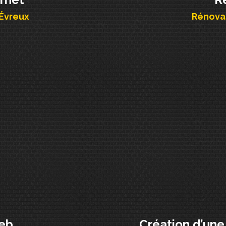
 Évreux
Rénovat
web
Création d’une