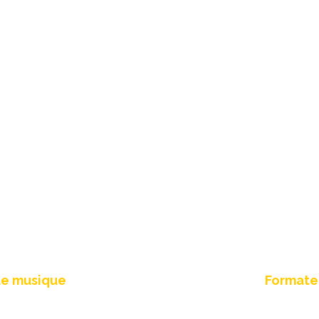
ernet
R
de musique
Formateu