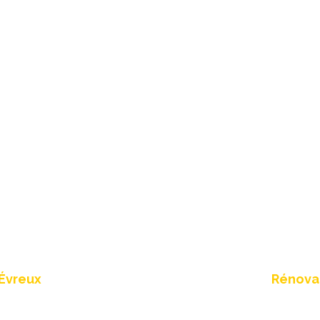
ernet
R
 Évreux
Rénovat