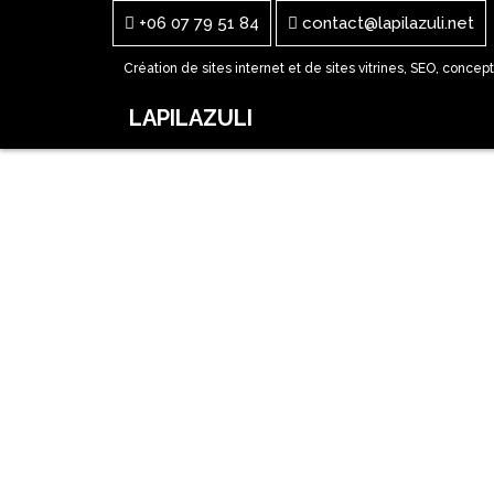
+06 07 79 51 84
contact@lapilazuli.net
Création de sites internet et de sites vitrines, SEO, concep
LAPILAZULI