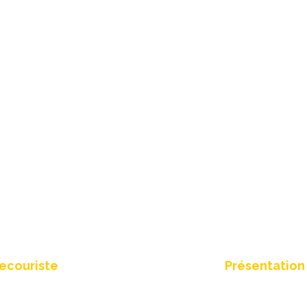
web
Création d’une
ecouriste
Présentation 