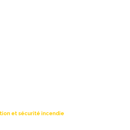
efonte site web
ion et sécurité incendie