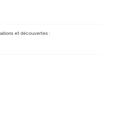
mations et découvertes :
tutoriel, mook...