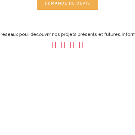
DEMANDE DE DEVIS
réseaux pour découvrir nos projets présents et futures, infor
EXEMPLES DE RÉALISATIONS
ternet, plaquette, brochure, flyer, roll up, logo, video entreprise, 