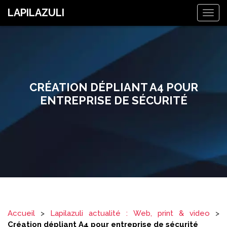
LAPILAZULI
Togg
navig
CRÉATION DÉPLIANT A4 POUR
ENTREPRISE DE SÉCURITÉ
Accueil
>
Lapilazuli actualité : Web, print & video
>
Création dépliant A4 pour entreprise de sécurité