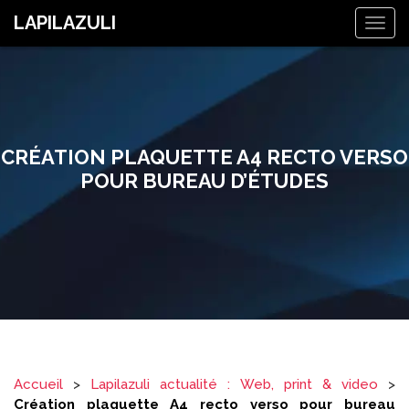
LAPILAZULI
Togg
navig
CRÉATION PLAQUETTE A4 RECTO VERSO
POUR BUREAU D’ÉTUDES
Accueil
>
Lapilazuli actualité : Web, print & video
>
Création plaquette A4 recto verso pour bureau