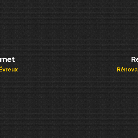
ernet
R
 Évreux
Rénovat