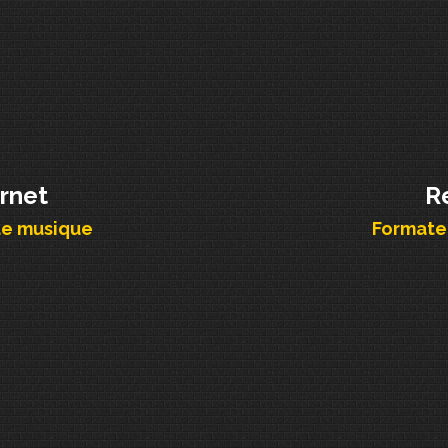
ernet
R
de musique
Formateu