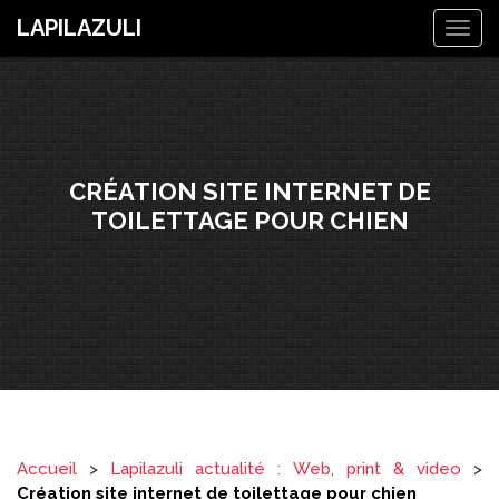
LAPILAZULI
Togg
navig
CRÉATION SITE INTERNET DE
TOILETTAGE POUR CHIEN
Accueil
>
Lapilazuli actualité : Web, print & video
>
Création site internet de toilettage pour chien