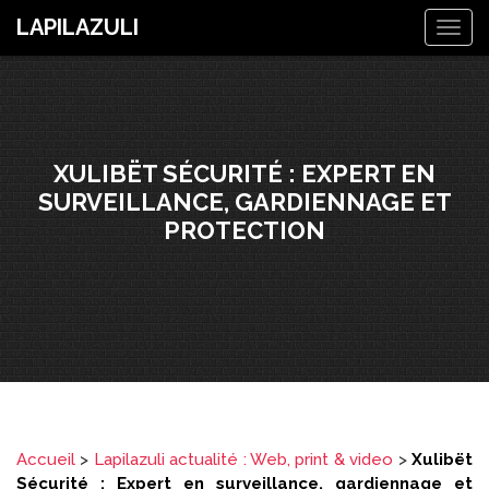
LAPILAZULI
Togg
navig
XULIBËT SÉCURITÉ : EXPERT EN
SURVEILLANCE, GARDIENNAGE ET
PROTECTION
Accueil
>
Lapilazuli actualité : Web, print & video
>
Xulibët
Sécurité : Expert en surveillance, gardiennage et