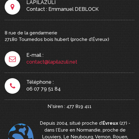
LAPILAZULI
Contact : Emmanuel DEBLOCK
8 rue de la gendarmerie
27180
Tournedos bois hubert
(proche d’Évreux)
E-mail :
contact@lapilazuli.net
Téléphone :
06 07 79 51 84
N°siren : 477 819 411
Depuis 2004, situé proche d’
Évreux
(27) -
dans l’Eure en Normandie, proche de
Louviers, Le Neubourg, Vernon, Rouen,