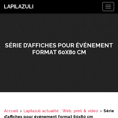
LAPILAZULI
Togg
navig
SÉRIE D’AFFICHES POUR ÉVÉNEMENT
FORMAT 60X80 CM
Accueil
>
Lapilazuli actualité : Web, print & video
>
Série
d’affiches pour événement format 60x80 cm