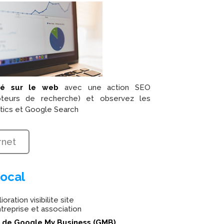
lité sur le web
avec une action SEO
oteurs de recherche) et observez les
tics et Google Search
rnet
ocal
on de Google My Business (GMB)