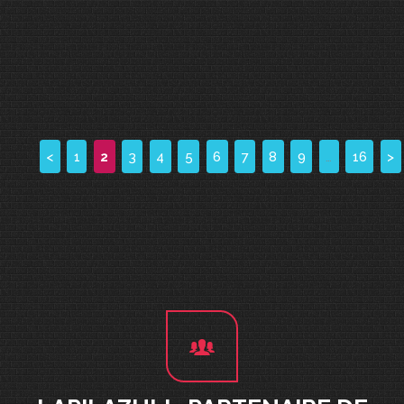
<
1
2
3
4
5
6
7
8
9
…
16
>